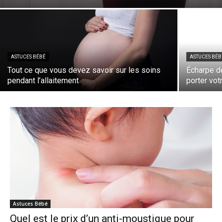
ASTUCES BÉBÉ
ASTUCES BÉB
Tout ce que vous devez savoir sur les soins
Écharpe d
pendant l’allaitement
porter vo
Astuces Bébé
Quel est le prix d’un anti-moustique pour