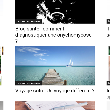
Les autres astuces
L
Blog santé : comment
T
diagnostiquer une onychomycose
s
?
Les autres astuces
L
Voyage solo : Un voyage différent ?
I
a