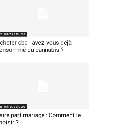
es autres astuces
cheter cbd : avez-vous déjà
onsommé du cannabis ?
es autres astuces
aire part mariage : Comment le
hoisir ?