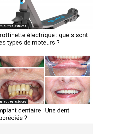
es autres astuces
rottinette électrique : quels sont
es types de moteurs ?
es autres astuces
mplant dentaire : Une dent
ppréciée ?