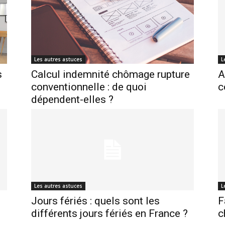
Les autres astuces
L
s
Calcul indemnité chômage rupture
A
conventionnelle : de quoi
c
dépendent-elles ?
Les autres astuces
L
Jours fériés : quels sont les
F
différents jours fériés en France ?
c