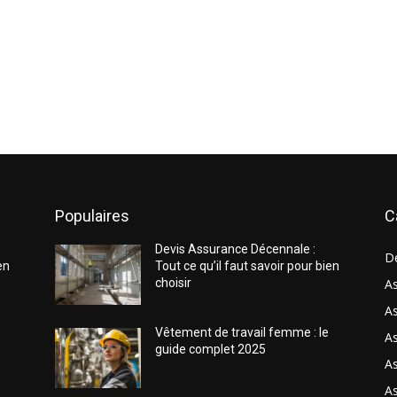
Populaires
C
Devis Assurance Décennale :
D
en
Tout ce qu’il faut savoir pour bien
choisir
As
As
Vêtement de travail femme : le
A
guide complet 2025
A
As