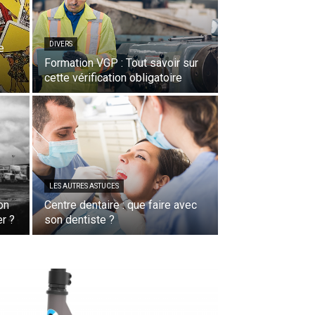
DIVERS
e
Formation VGP : Tout savoir sur
cette vérification obligatoire
LES AUTRES ASTUCES
on
Centre dentaire : que faire avec
er ?
son dentiste ?