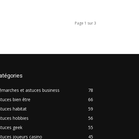
Page 1 sur 3
atégories
émarches et astuces business
78
tuces bien être
66
tuces habitat
59
stuces hobbies
56
stuces geek
55
tuces joueurs casino
45