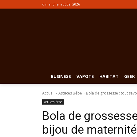
dimanche, août 9, 2026
BUSINESS
VAPOTE
HABITAT
GEEK
Accueil
Astuces Bébé
Bola de grossesse : tout savoi
Astuces Bébé
Bola de grossesse 
bijou de maternité