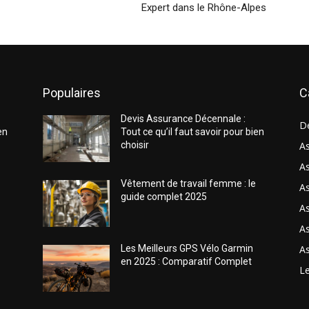
Expert dans le Rhône-Alpes
Populaires
C
Devis Assurance Décennale :
D
en
Tout ce qu’il faut savoir pour bien
choisir
As
As
Vêtement de travail femme : le
A
guide complet 2025
A
As
As
Les Meilleurs GPS Vélo Garmin
en 2025 : Comparatif Complet
Le