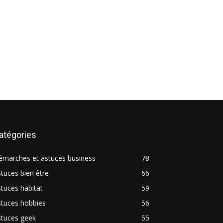
atégories
émarches et astuces business
78
tuces bien être
66
tuces habitat
59
stuces hobbies
56
stuces geek
55