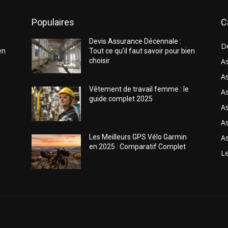
Populaires
C
Devis Assurance Décennale :
D
en
Tout ce qu’il faut savoir pour bien
choisir
As
As
Vêtement de travail femme : le
A
guide complet 2025
A
As
As
Les Meilleurs GPS Vélo Garmin
en 2025 : Comparatif Complet
Le