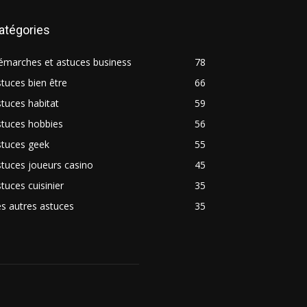
atégories
émarches et astuces business
78
tuces bien être
66
tuces habitat
59
stuces hobbies
56
stuces geek
55
tuces joueurs casino
45
tuces cuisinier
35
s autres astuces
35