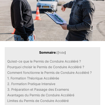
Sommaire:
[
hide
]
Qu’est-ce que le Permis de Conduire Accéléré ?
Pourquoi choisir le Permis de Conduire Accéléré ?
Comment fonctionne le Permis de Conduire Accéléré ?
1. Formation Théorique Accélérée
2. Formation Pratique Intensive
3. Préparation et Passage des Examens
Avantages du Permis de Conduire Accéléré
Limites du Permis de Conduire Accéléré