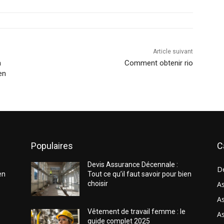
Article suivant
a
Comment obtenir rio
en
Populaires
C
Devis Assurance Décennale :
D
en
Tout ce qu’il faut savoir pour bien
choisir
As
As
Vêtement de travail femme : le
A
guide complet 2025