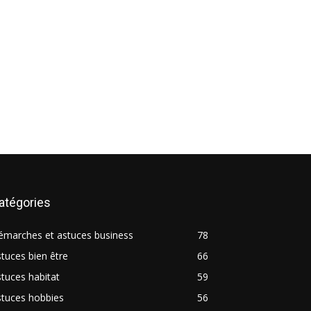
atégories
émarches et astuces business
78
tuces bien être
66
tuces habitat
59
stuces hobbies
56