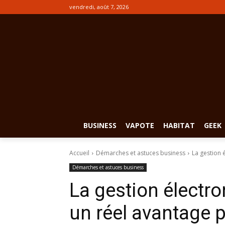
vendredi, août 7, 2026
BUSINESS
VAPOTE
HABITAT
GEEK
Accueil
Démarches et astuces business
La gestion 
Démarches et astuces business
La gestion électr
un réel avantage 