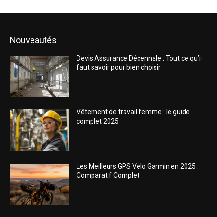
Nouveautés
Devis Assurance Décennale : Tout ce qu’il
faut savoir pour bien choisir
Vêtement de travail femme : le guide
complet 2025
Les Meilleurs GPS Vélo Garmin en 2025 :
Comparatif Complet