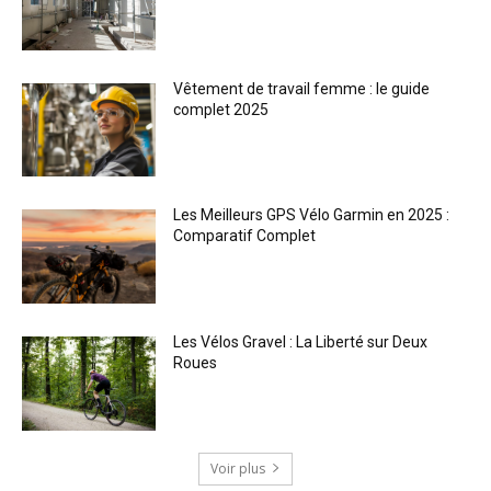
Vêtement de travail femme : le guide
complet 2025
Les Meilleurs GPS Vélo Garmin en 2025 :
Comparatif Complet
Les Vélos Gravel : La Liberté sur Deux
Roues
Voir plus