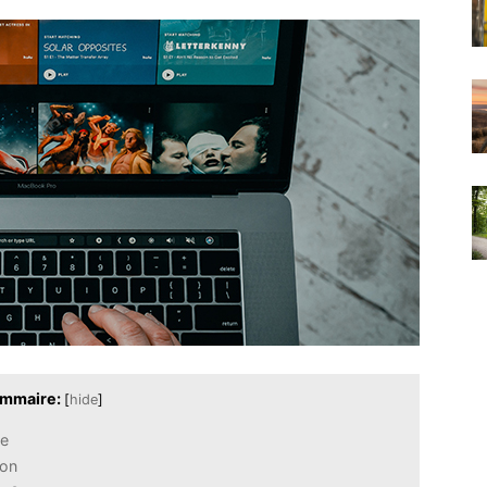
mmaire:
[
hide
]
se
ion