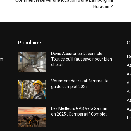
Comment réserver une location d’une Lamborghini
Huracan ?
Populaires
C
Devis Assurance Décennale :
D
en
Tout ce qu’il faut savoir pour bien
choisir
As
As
Vêtement de travail femme : le
A
guide complet 2025
A
As
As
Les Meilleurs GPS Vélo Garmin
en 2025 : Comparatif Complet
Le