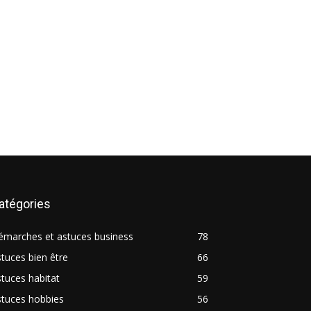
atégories
émarches et astuces business
78
tuces bien être
66
tuces habitat
59
stuces hobbies
56