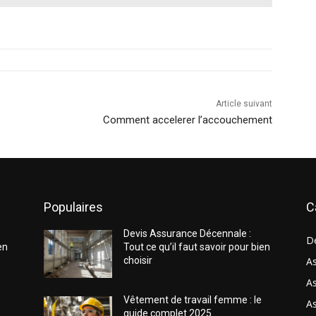
Article suivant
Comment accelerer l’accouchement
Populaires
C
Devis Assurance Décennale :
D
en
Tout ce qu’il faut savoir pour bien
choisir
As
As
Vêtement de travail femme : le
A
guide complet 2025