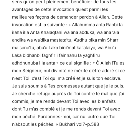
sens qu’on peut pleinement bénéficier de tous les
avantages de cette invocation qu’est parmi les
meilleures façons de demander pardon à Allah. Cette
invocation est la suivante : « Allahumma anta Rabbi la
ilaha illa Anta Khalaqtani wa ana abduka, wa ana ‘ala
ahdika wa wa’dika mastata’tu, A’udhu bika min Sharri
ma sana’tu, abu’u Laka bini’matika ‘alaiya, wa Abu’u
Laka bidhanbi faghfirli fainnahu la yaghfiru
adhdhunuba illa anta » ce qui signifie : « Ô Allah !Tu es
mon Seigneur, nul divinité ne mérite d’être adoré si ce
n’est Toi, c’est Toi qui m’a créé et je suis ton esclave.
Je suis soumis à Tes promesses autant que je le puis.
Je cherche refuge auprès de Toi contre le mal que j’ai
commis, je me rends devant Toi avec les bienfaits
dont Tu m’as comblé et je me rends devant Toi avec
mon péché. Pardonnes-moi, car nul autre que Toi
n’absout les péchés. » Bukhari vol7-p.588