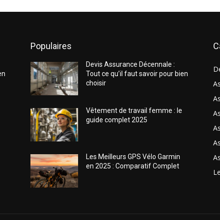
Populaires
C
Devis Assurance Décennale :
D
en
Tout ce qu’il faut savoir pour bien
choisir
As
As
Vêtement de travail femme : le
A
guide complet 2025
A
As
As
Les Meilleurs GPS Vélo Garmin
en 2025 : Comparatif Complet
Le