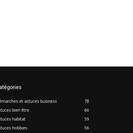
atégories
émarches et astuces business
78
tuces bien être
66
tuces habitat
59
stuces hobbies
56