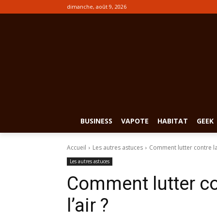
dimanche, août 9, 2026
BUSINESS
VAPOTE
HABITAT
GEEK
Accueil
Les autres astuces
Comment lutter contre la 
Les autres astuces
Comment lutter con
l’air ?