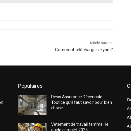
Article suivant
Comment télécharger skype ?
Populaires
C
Devis Assurance Décennale :
D
en
Tout ce qu’il faut savoir pour bien
choisir
As
As
Vêtement de travail femme : le
A
guide complet 2025