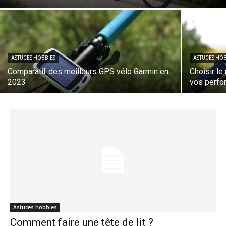
ASTUCES HOBBIES
ASTUCES HOB
Comparatif des meilleurs GPS vélo Garmin en
Choisir le
2023
vos perf
Astuces hobbies
Comment faire une tête de lit ?