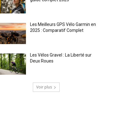
Les Meilleurs GPS Vélo Garmin en
2025 : Comparatif Complet
Les Vélos Gravel : La Liberté sur
Deux Roues
Voir plus