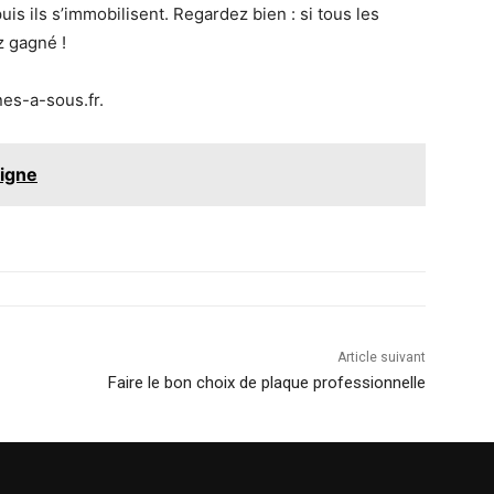
s ils s’immobilisent. Regardez bien : si tous les
z gagné !
nes-a-sous.fr.
ligne
Article suivant
Faire le bon choix de plaque professionnelle