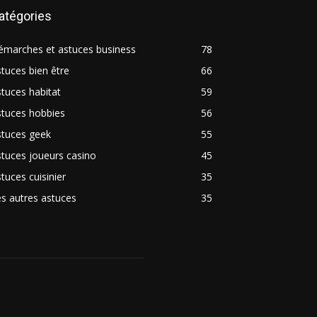
atégories
émarches et astuces business
78
tuces bien être
66
tuces habitat
59
stuces hobbies
56
stuces geek
55
tuces joueurs casino
45
tuces cuisinier
35
s autres astuces
35