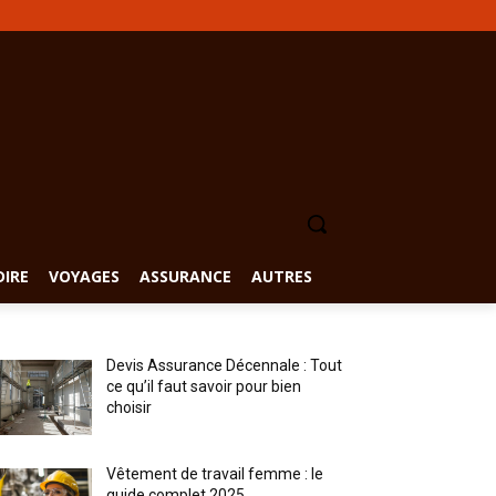
DIRE
VOYAGES
ASSURANCE
AUTRES
Devis Assurance Décennale : Tout
ce qu’il faut savoir pour bien
choisir
Vêtement de travail femme : le
guide complet 2025