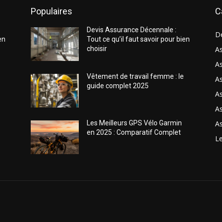
Populaires
C
Devis Assurance Décennale :
D
en
Tout ce qu’il faut savoir pour bien
choisir
As
As
Vêtement de travail femme : le
A
guide complet 2025
A
As
As
Les Meilleurs GPS Vélo Garmin
en 2025 : Comparatif Complet
Le