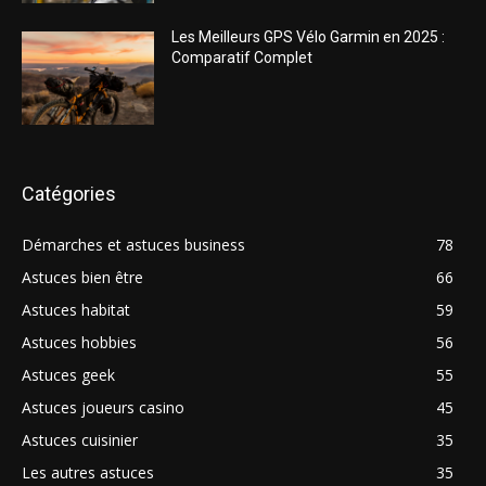
Les Meilleurs GPS Vélo Garmin en 2025 :
Comparatif Complet
Catégories
Démarches et astuces business
78
Astuces bien être
66
Astuces habitat
59
Astuces hobbies
56
Astuces geek
55
Astuces joueurs casino
45
Astuces cuisinier
35
Les autres astuces
35