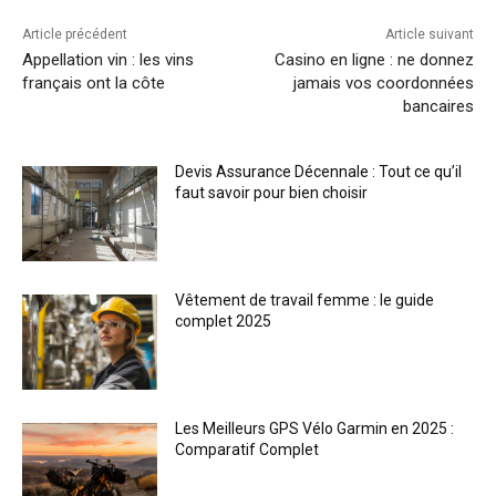
Article précédent
Article suivant
Appellation vin : les vins
Casino en ligne : ne donnez
français ont la côte
jamais vos coordonnées
bancaires
Devis Assurance Décennale : Tout ce qu’il
faut savoir pour bien choisir
Vêtement de travail femme : le guide
complet 2025
Les Meilleurs GPS Vélo Garmin en 2025 :
Comparatif Complet