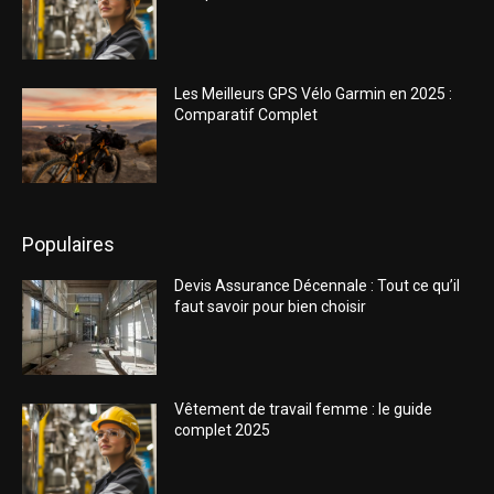
Les Meilleurs GPS Vélo Garmin en 2025 :
Comparatif Complet
Populaires
Devis Assurance Décennale : Tout ce qu’il
faut savoir pour bien choisir
Vêtement de travail femme : le guide
complet 2025