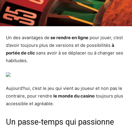
Un des avantages de
se rendre en ligne
pour jouer, c’est
d’avoir toujours plus de versions et de possibilités
à
portée de clic
sans avoir à se déplacer ou à changer ses
habitudes.
Aujourd’hui, c’est le jeu qui vient au joueur et non pas le
contraire, pour rendre
le monde du casino
toujours plus
accessible et agréable.
Un passe-temps qui passionne