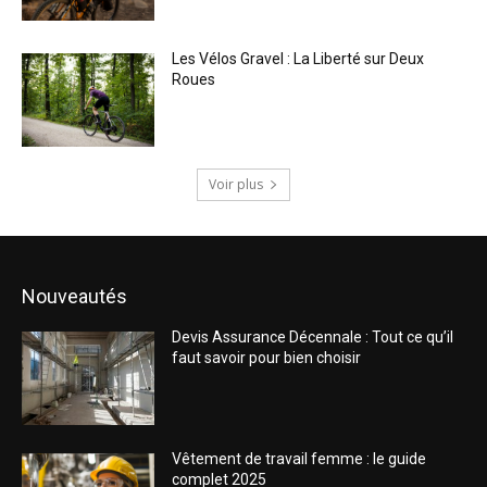
Les Vélos Gravel : La Liberté sur Deux
Roues
Voir plus
Nouveautés
Devis Assurance Décennale : Tout ce qu’il
faut savoir pour bien choisir
Vêtement de travail femme : le guide
complet 2025