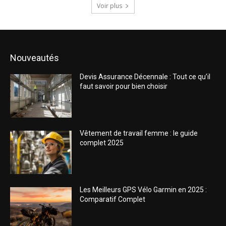
Voir plus
Nouveautés
Devis Assurance Décennale : Tout ce qu’il
faut savoir pour bien choisir
Vêtement de travail femme : le guide
complet 2025
Les Meilleurs GPS Vélo Garmin en 2025 :
Comparatif Complet