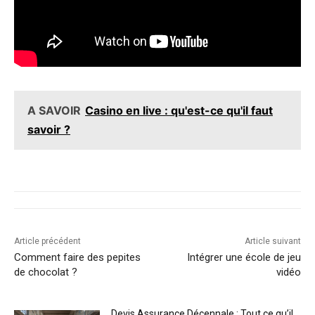
A SAVOIR
Casino en live : qu'est-ce qu'il faut
savoir ?
Article précédent
Article suivant
Comment faire des pepites
Intégrer une école de jeu
de chocolat ?
vidéo
Devis Assurance Décennale : Tout ce qu’il