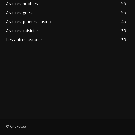
Astuces hobbies
56
Astuces geek
55
Astuces joueurs casino
45
Astuces cuisinier
35
Les autres astuces
35
© CiteFutee