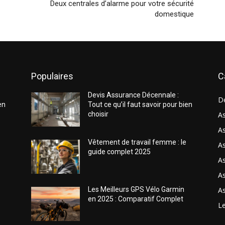
Deux centrales d’alarme pour votre sécurité
domestique
Populaires
C
Devis Assurance Décennale :
D
en
Tout ce qu’il faut savoir pour bien
choisir
As
As
Vêtement de travail femme : le
A
guide complet 2025
A
As
As
Les Meilleurs GPS Vélo Garmin
en 2025 : Comparatif Complet
Le