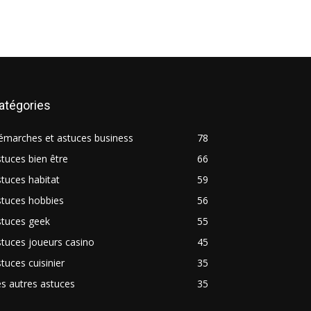
atégories
émarches et astuces business
78
tuces bien être
66
tuces habitat
59
stuces hobbies
56
stuces geek
55
tuces joueurs casino
45
tuces cuisinier
35
s autres astuces
35