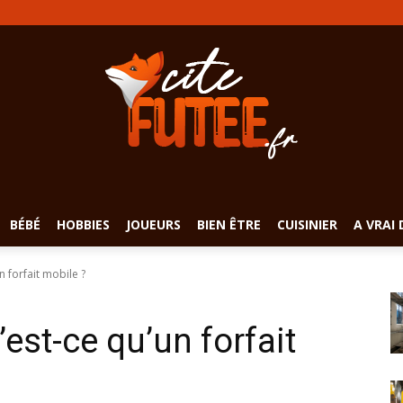
BÉBÉ
HOBBIES
JOUEURS
BIEN ÊTRE
CUISINIER
A VRAI 
n forfait mobile ?
’est-ce qu’un forfait