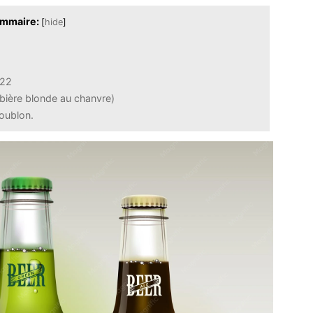
mmaire:
[
hide
]
022
(bière blonde au chanvre)
oublon.