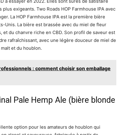
 à essayer en 2022. Elles sont sûres de satisfaire
les plus exigeants. Two Roads HOP Farmhouse IPA avec
anger. La HOP Farmhouse IPA est la première bière
-Unis. La bière est brassée avec du miel de fleur
s, et du chanvre riche en CBD. Son profil de saveur est
dre rafraîchissant, avec une légère douceur de miel de
 malt et du houblon.
rofessionnels : comment choisir son emballage
nal Pale Hemp Ale (bière blonde
llente option pour les amateurs de houblon qui
 en alcool et savoureuse, fabriquée à partir de